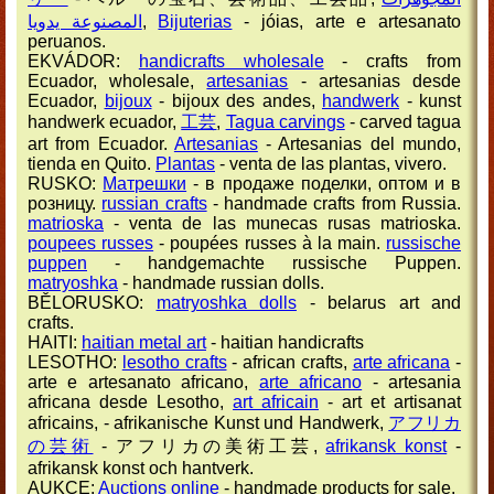
المصنوعة يدويا
,
Bijuterias
- jóias, arte e artesanato
peruanos.
EKVÁDOR:
handicrafts wholesale
- crafts from
Ecuador, wholesale,
artesanias
- artesanias desde
Ecuador,
bijoux
- bijoux des andes,
handwerk
- kunst
handwerk ecuador,
工芸
,
Tagua carvings
- carved tagua
art from Ecuador.
Artesanias
- Artesanias del mundo,
tienda en Quito.
Plantas
- venta de las plantas, vivero.
RUSKO:
Матрешки
- в продаже поделки, оптом и в
розницу.
russian crafts
- handmade crafts from Russia.
matrioska
- venta de las munecas rusas matrioska.
poupees russes
- poupées russes à la main.
russische
puppen
- handgemachte russische Puppen.
matryoshka
- handmade russian dolls.
BĚLORUSKO:
matryoshka dolls
- belarus art and
crafts.
HAITI:
haitian metal art
- haitian handicrafts
LESOTHO:
lesotho crafts
- african crafts,
arte africana
-
arte e artesanato africano,
arte africano
- artesania
africana desde Lesotho,
art africain
- art et artisanat
africains,
- afrikanische Kunst und Handwerk,
アフリカ
の芸術
- アフリカの美術工芸,
afrikansk konst
-
afrikansk konst och hantverk.
AUKCE:
Auctions online
- handmade products for sale.