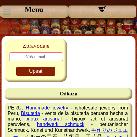
Menu
Zpravodaje
Upsat
Odkazy
PERU:
Handmade jewelry
- wholesale jewelry from
Peru,
Bisuteria
- venta de la bisuteria peruana hecha a
mano,
bijoux artisanal
- bijoux, art et artisanat
péruviens,
handwerk schmuck
- peruanischer
Schmuck, Kunst und Kunsthandwerk,
手作りのジュエ
リー
- ペルーの宝石、芸術品、工芸品,
المجوهرات