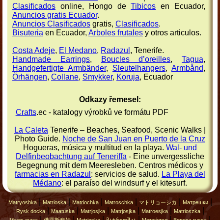
Clasificados
online, Hongo de
Tibicos
en Ecuador,
Anuncios gratis Ecuador
.
Anuncios Clasificados
gratis,
Clasificados
.
Bisuteria
en Ecuador,
Arboles frutales
y otros articulos.
Costa Adeje
,
El Medano
,
Radazul
, Tenerife.
Handmade Earrings
,
Boucles d’oreilles
,
Tagua
,
Handgefertigte Armbänder
,
Sleutelhangers
,
Armbånd
,
Örhängen
,
Collane
,
Smykker
,
Koruja
, Ecuador
Odkazy řemesel:
Crafts
.ec - katalogy výrobků ve formátu PDF
La Caleta
Tenerife – Beaches, Seafood, Scenic Walks |
Photo Guide.
Noche de San Juan en Puerto de la Cruz
Hogueras, música y multitud en la playa.
Wal- und
Delfinbeobachtung auf Teneriffa
- Eine unvergessliche
Begegnung mit dem Meeresleben. Centros médicos y
farmacias en Radazul
: servicios de salud.
La Playa del
Médano
: el paraíso del windsurf y el kitesurf.
|
|
|
|
|
|
Matryoshka
Matrioska
Matriochka
Matroschka
マトリョーシカ
Матрешки
|
|
|
|
|
|
Rysk docka
Maatuska
Matrjosjka
Matrjosjka
Matroesjka
Matrioszka
|
|
|
|
|
|