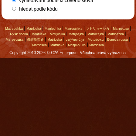
vyhledávání podle klíčového slova
hledat podle kódu
|
|
|
|
|
|
Matryoshka
Matrioska
Matriochka
Matroschka
マトリョーシカ
Матрешки
|
|
|
|
|
|
Rysk docka
Maatuska
Matrjosjka
Matrjosjka
Matroesjka
Matrioszka
|
|
|
|
|
|
Матрьошка
俄羅斯套娃
Matrjoska
მატრიოშკა
Ματριόσκα
Boneca russa
|
|
|
Matriosca
Matruska
Матрьошка
Matriosca
Copyright 2010-2026 © C2A Enterprise. Všechna práva vyhrazena.