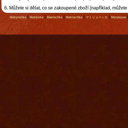
Můžete si dělat, co se zakoupené zboží (například, můžete 
|
|
|
|
|
Matryoshka
Matrioska
Matriochka
Matroschka
マトリョーシカ
Матрешки