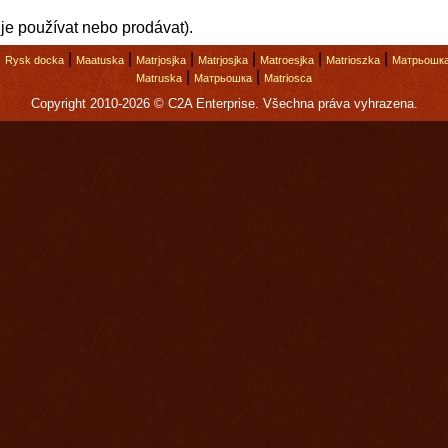
je používat nebo prodávat).
|
|
|
|
|
|
|
Rysk docka
Maatuska
Matrjosjka
Matrjosjka
Matroesjka
Matrioszka
Матрьошк
|
|
Matruska
Матрьошка
Matriosca
Copyright 2010-2026 © C2A Enterprise. Všechna práva vyhrazena.