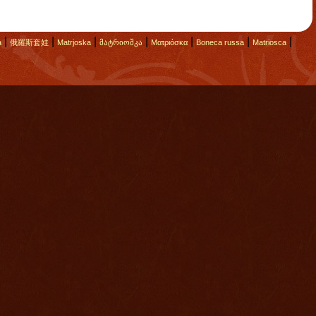
|
|
|
|
|
|
|
а
俄羅斯套娃
Matrjoska
მატრიოშკა
Ματριόσκα
Boneca russa
Matriosca