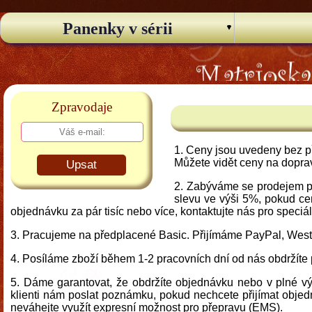
Panenky v sérii
Zpravodaje
Ceny jsou uvedeny bez p
Můžete vidět ceny na dopra
Upsat
Zabýváme se prodejem pr
slevu ve výši 5%, pokud ce
objednávku za pár tisíc nebo více, kontaktujte nás pro speciá
Pracujeme na předplacené Basic. Přijímáme PayPal, Wes
Posíláme zboží během 1-2 pracovních dní od nás obdržíte
Dáme garantovat, že obdržíte objednávku nebo v plné výš
klienti nám poslat poznámku, pokud nechcete přijímat objed
neváhejte využít expresní možnost pro přepravu (EMS).