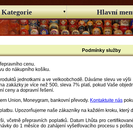
Kategorie
Hlavní men
Podmínky služby
řepravního cenu.
vu do nákupního košíku.
oduktů jednotkami a ve velkoobchodě. Dáváme slevu ve výši 3
na zakázky je více než 500, sleva 7% platí, pokud Vaše objed
lní ceny a dopravní řešení.
tern Union, Moneygram, bankovní převody.
Kontaktujte nás
poku
 platbu. Upozorňujeme naše zákazníky na každém kroku, který 
i, včetně přepravních poplatků. Datum Lhůta pro certifikovan
návky do 1 měsíce do zahájení vyšetřovacího procesu s poštou