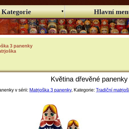
Kategorie
Hlavní men
oška 3 panenky
atrjoška
Květina dřevěné panenky
nenky v sérii:
Matrjoška 3 panenky
, Kategorie:
Tradiční matrjo