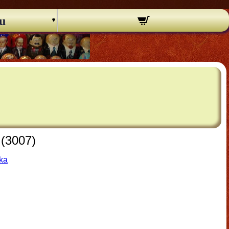
u
 (3007)
ška