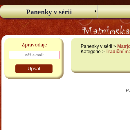
Panenky v sérii
Zpravodaje
Panenky v sérii >
Matrj
Kategorie >
Tradiční m
Upsat
Pa