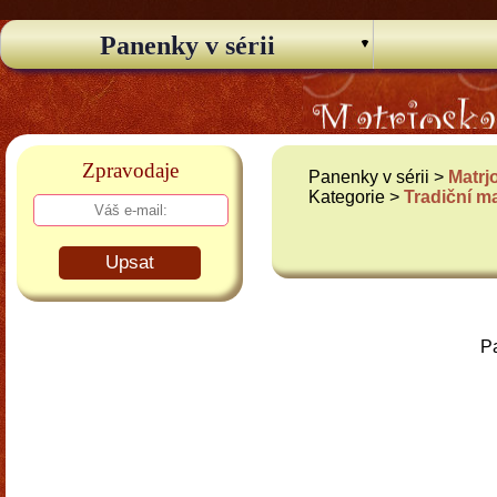
Panenky v sérii
Zpravodaje
Panenky v sérii >
Matrj
Kategorie >
Tradiční m
Upsat
Pa