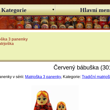
Kategorie
Hlavní men
oška 3 panenky
atrjoška
Červený bábuška (30
nenky v sérii:
Matrjoška 3 panenky
, Kategorie:
Tradiční matrjo