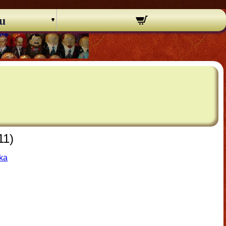
u
11)
ška