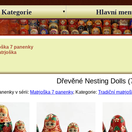
Kategorie
Hlavní men
oška 7 panenky
atrjoška
Dřevěné Nesting Dolls (
nenky v sérii:
Matrjoška 7 panenky
, Kategorie:
Tradiční matrjo