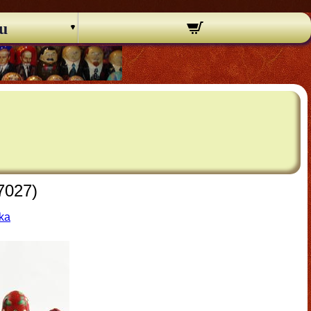
u
7027)
ška