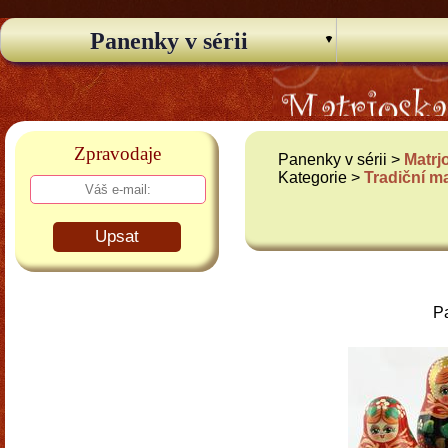
Panenky v sérii
Zpravodaje
Panenky v sérii >
Matrj
Kategorie >
Tradiční m
Upsat
Pa