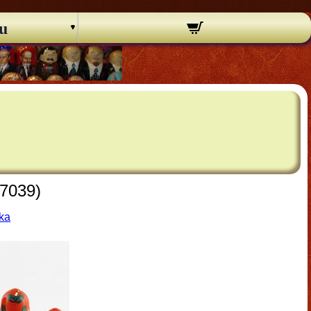
u
(7039)
ška