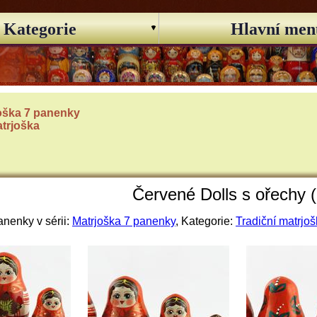
Kategorie
Hlavní men
oška 7 panenky
atrjoška
Červené Dolls s ořechy 
nenky v sérii:
Matrjoška 7 panenky
, Kategorie:
Tradiční matrjo