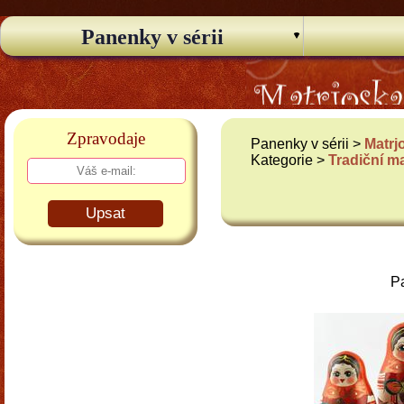
Panenky v sérii
Zpravodaje
Panenky v sérii >
Matrj
Kategorie >
Tradiční m
Upsat
Pa