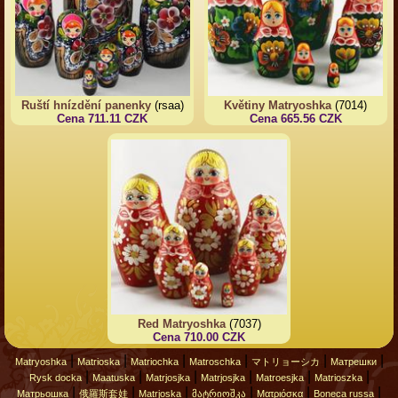
Ruští hnízdění panenky
(rsaa)
Květiny Matryoshka
(7014)
Cena 711.11 CZK
Cena 665.56 CZK
Red Matryoshka
(7037)
Cena 710.00 CZK
|
|
|
|
|
|
Matryoshka
Matrioska
Matriochka
Matroschka
マトリョーシカ
Матрешки
|
|
|
|
|
|
Rysk docka
Maatuska
Matrjosjka
Matrjosjka
Matroesjka
Matrioszka
|
|
|
|
|
|
Матрьошка
俄羅斯套娃
Matrjoska
მატრიოშკა
Ματριόσκα
Boneca russa