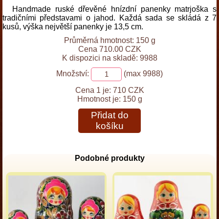
Handmade ruské dřevěné hnízdní panenky matrjoška s
tradičními představami o jahod. Každá sada se skládá z 7
kusů, výška největší panenky je 13,5 cm.
Průměrná hmotnost: 150 g
Cena 710.00 CZK
K dispozici na skladě: 9988
Množství:
(max 9988)
Cena 1 je:
710 CZK
Hmotnost je:
150 g
Přidat do
košíku
Podobné produkty