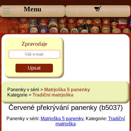
Menu
Zpravodaje
Upsat
Panenky v sérii >
Matrjoška 5 panenky
Kategorie >
Tradiční matrjoška
Červené překrývání panenky (b5037)
Panenky v sérii:
Matrjoška 5 panenky
, Kategorie:
Tradiční
matrjoška