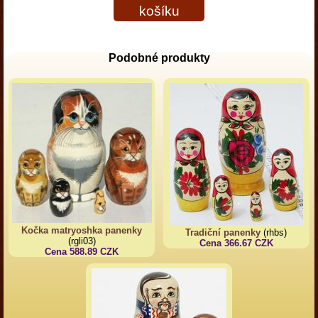
košíku
Podobné produkty
Kočka matryoshka panenky
Tradiční panenky
(rhbs)
(rgli03)
Cena 366.67 CZK
Cena 588.89 CZK