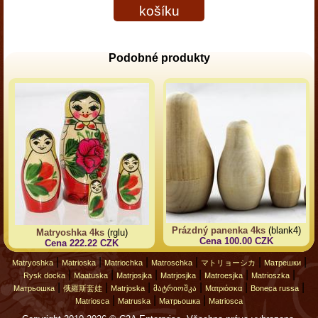
košíku
Podobné produkty
Prázdný panenka 4ks
(blank4)
Matryoshka 4ks
(rglu)
Cena 100.00 CZK
Cena 222.22 CZK
|
|
|
|
|
|
Matryoshka
Matrioska
Matriochka
Matroschka
マトリョーシカ
Матрешки
|
|
|
|
|
|
Rysk docka
Maatuska
Matrjosjka
Matrjosjka
Matroesjka
Matrioszka
|
|
|
|
|
|
Матрьошка
俄羅斯套娃
Matrjoska
მატრიოშკა
Ματριόσκα
Boneca russa
|
|
|
Matriosca
Matruska
Матрьошка
Matriosca