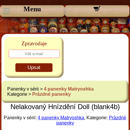
Menu
Zpravodaje
Upsat
Panenky v sérii >
4 panenky Matryoshka
Kategorie >
Prázdné panenky
Nelakovaný Hnízdění Doll (blank4b)
Panenky v sérii:
4 panenky Matryoshka
, Kategorie:
Prázdné
panenky