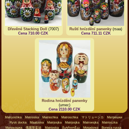
Dřevěné Stacking Doll
(7007)
Ruští hnízdění panenky
(rsaa)
Cena 710.00 CZK
Cena 711.11 CZK
Rodina hnízdění panenky
(umec)
Cena 2110.00 CZK
|
|
|
|
|
|
Matryoshka
Matrioska
Matriochka
Matroschka
マトリョーシカ
Матрешки
|
|
|
|
|
|
Rysk docka
Maatuska
Matrjosjka
Matrjosjka
Matroesjka
Matrioszka
|
|
|
|
|
|
Матрьошка
俄羅斯套娃
Matrjoska
მატრიოშკა
Ματριόσκα
Boneca russa