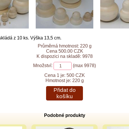
kládá z 10 ks. Výška 13,5 cm.
Průměrná hmotnost: 220 g
Cena 500.00 CZK
K dispozici na skladě: 9978
Množství:
(max 9978)
Cena 1 je:
500 CZK
Hmotnost je:
220 g
Přidat do
košíku
Podobné produkty