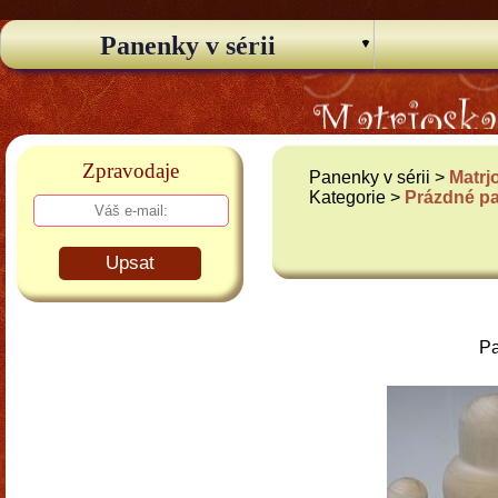
Panenky v sérii
Zpravodaje
Panenky v sérii >
Matrj
Kategorie >
Prázdné p
Upsat
Pa