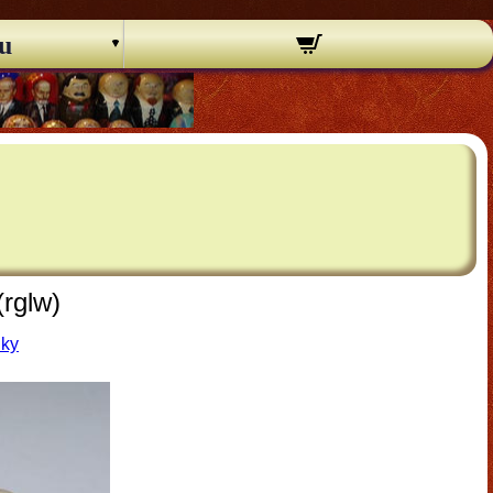
u
rglw)
nky