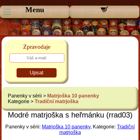
Menu
Zpravodaje
Upsat
Panenky v sérii >
Matrjoška 10 panenky
Kategorie >
Tradiční matrjoška
Modré matrjoška s heřmánku (rrad03)
Panenky v sérii:
Matrjoška 10 panenky
, Kategorie:
Tradiční
matrjoška