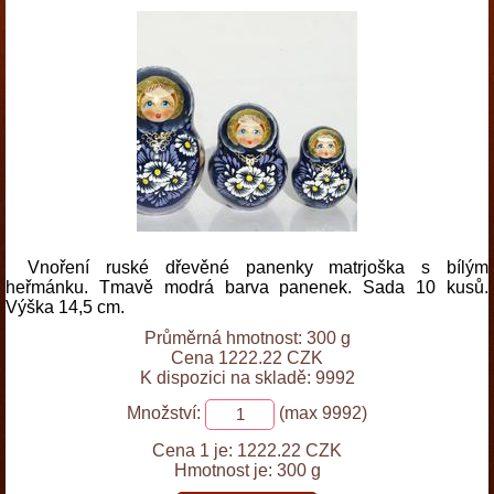
Vnoření ruské dřevěné panenky matrjoška s bílým
heřmánku. Tmavě modrá barva panenek. Sada 10 kusů.
Výška 14,5 cm.
Průměrná hmotnost: 300 g
Cena 1222.22 CZK
K dispozici na skladě: 9992
Množství:
(max 9992)
Cena 1 je:
1222.22 CZK
Hmotnost je:
300 g