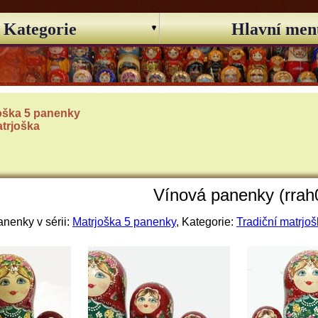
Kategorie
Hlavní men
oška 5 panenky
atrjoška
Vínová panenky (rrah
nenky v sérii:
Matrjoška 5 panenky
, Kategorie:
Tradiční matrjo