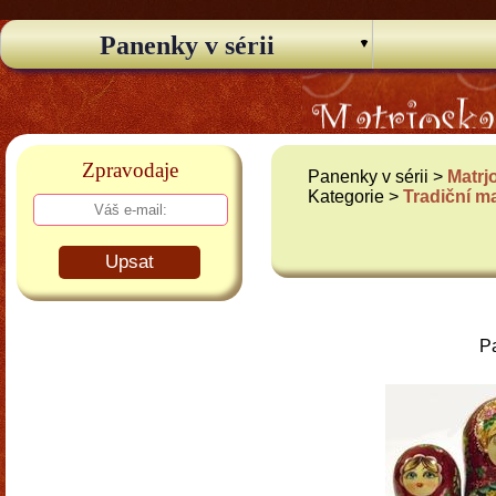
Panenky v sérii
Zpravodaje
Panenky v sérii >
Matrj
Kategorie >
Tradiční m
Upsat
Pa