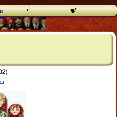
u
02)
ška