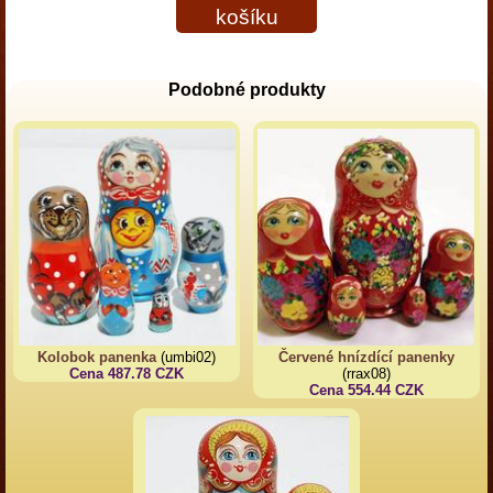
košíku
Podobné produkty
Kolobok panenka
(umbi02)
Červené hnízdící panenky
Cena 487.78 CZK
(rrax08)
Cena 554.44 CZK