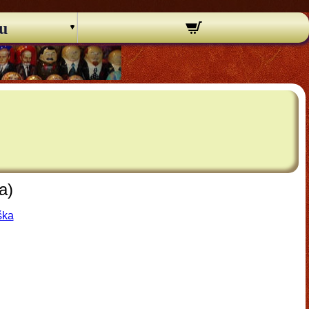
u
a)
ška