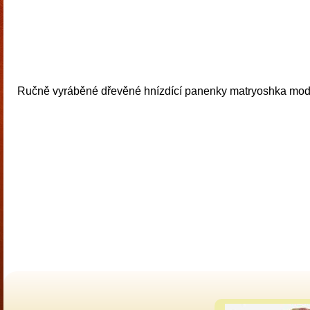
Ručně vyráběné dřevěné hnízdící panenky matryoshka modré