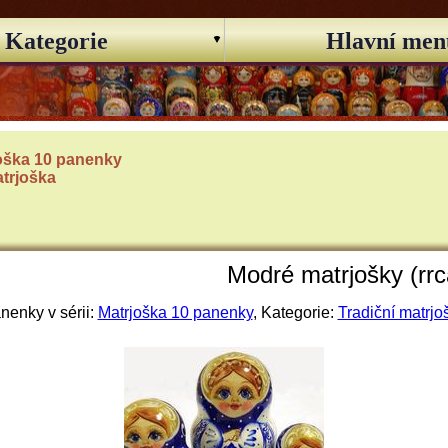
Kategorie
Hlavní men
oška 10 panenky
atrjoška
Modré matrjošky (rrc
nenky v sérii:
Matrjoška 10 panenky
, Kategorie:
Tradiční matrjo