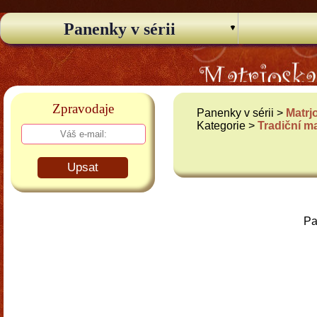
Panenky v sérii
Zpravodaje
Panenky v sérii >
Matrj
Kategorie >
Tradiční m
Upsat
Pa