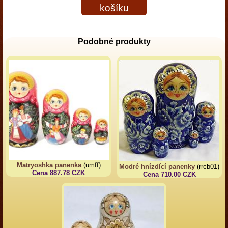
košíku
Podobné produkty
Matryoshka panenka
(umff)
Modré hnízdící panenky
(rrcb01)
Cena 887.78 CZK
Cena 710.00 CZK