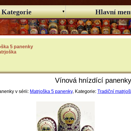
Kategorie
Hlavní men
oška 5 panenky
atrjoška
Vínová hnízdící panenky 
nenky v sérii:
Matrjoška 5 panenky
, Kategorie:
Tradiční matrjo