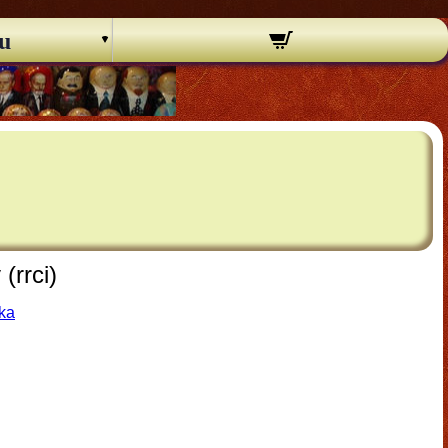
u
(rrci)
ška