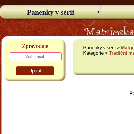
Panenky v sérii
Zpravodaje
Panenky v sérii >
Matrj
Kategorie >
Tradiční m
Upsat
Pa