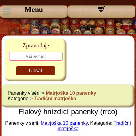
Menu
Zpravodaje
Upsat
Panenky v sérii >
Matrjoška 10 panenky
Kategorie >
Tradiční matrjoška
Fialový hnízdící panenky (rrco)
Panenky v sérii:
Matrjoška 10 panenky
, Kategorie:
Tradiční
matrjoška