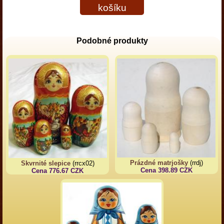
košíku
Podobné produkty
Prázdné matrjošky
(rrdj)
Skvrnité slepice
(rrcx02)
Cena 398.89 CZK
Cena 776.67 CZK