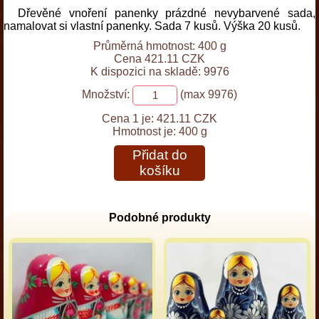
Dřevěné vnoření panenky prázdné nevybarvené sada,
namalovat si vlastní panenky. Sada 7 kusů. Výška 20 kusů.
Průměrná hmotnost: 400 g
Cena 421.11 CZK
K dispozici na skladě: 9976
Množství:
(max 9976)
Cena 1 je:
421.11 CZK
Hmotnost je:
400 g
Přidat do
košíku
Podobné produkty