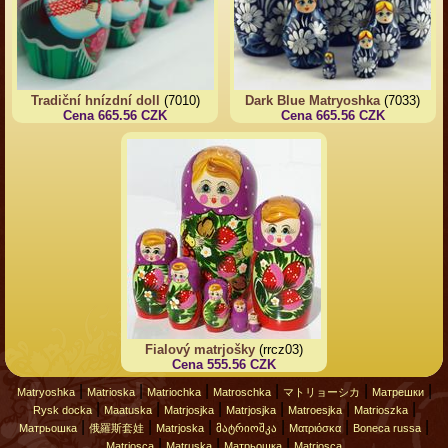
Tradiční hnízdní doll
(7010)
Dark Blue Matryoshka
(7033)
Cena 665.56 CZK
Cena 665.56 CZK
Fialový matrjošky
(rrcz03)
Cena 555.56 CZK
|
|
|
|
|
|
Matryoshka
Matrioska
Matriochka
Matroschka
マトリョーシカ
Матрешки
|
|
|
|
|
|
Rysk docka
Maatuska
Matrjosjka
Matrjosjka
Matroesjka
Matrioszka
|
|
|
|
|
|
Матрьошка
俄羅斯套娃
Matrjoska
მატრიოშკა
Ματριόσκα
Boneca russa
|
|
|
Matriosca
Matruska
Матрьошка
Matriosca