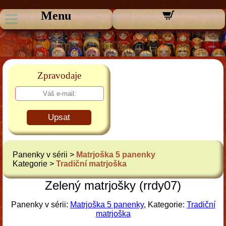
Menu
Zpravodaje
Upsat
Panenky v sérii >
Matrjoška 5 panenky
Kategorie >
Tradiční matrjoška
Zelený matrjošky (rrdy07)
Panenky v sérii:
Matrjoška 5 panenky
, Kategorie:
Tradiční
matrjoška