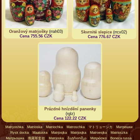
Oranžový matrjošky
(rrah03)
Skvrnité slepice
(rrcx02)
Cena 755.56 CZK
Cena 776.67 CZK
Prázdné hnízdění panenky
(rglz)
Cena 122.22 CZK
|
|
|
|
|
|
Matryoshka
Matrioska
Matriochka
Matroschka
マトリョーシカ
Матрешки
|
|
|
|
|
|
Rysk docka
Maatuska
Matrjosjka
Matrjosjka
Matroesjka
Matrioszka
|
|
|
|
|
|
Матрьошка
俄羅斯套娃
Matrjoska
მატრიოშკა
Ματριόσκα
Boneca russa