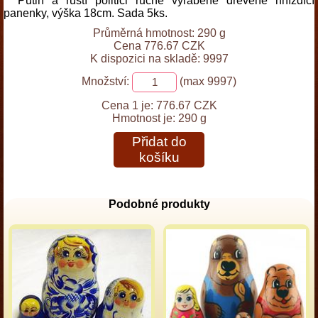
Putin a ruští politici ručně vyráběné dřevěné hnízdící
panenky, výška 18cm. Sada 5ks.
Průměrná hmotnost: 290 g
Cena 776.67 CZK
K dispozici na skladě: 9997
Množství:
(max 9997)
Cena 1 je:
776.67 CZK
Hmotnost je:
290 g
Přidat do
košíku
Podobné produkty