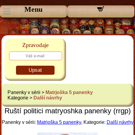
Menu
Zpravodaje
Upsat
Panenky v sérii >
Matrjoška 5 panenky
Kategorie >
Další návrhy
Ruští politici matryoshka panenky (rrgp)
Panenky v sérii:
Matrjoška 5 panenky
, Kategorie:
Další návrhy