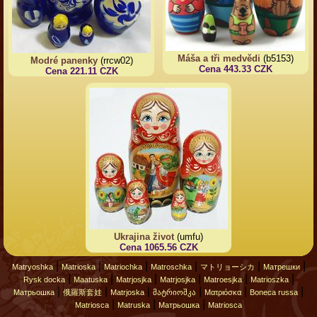
Máša a tři medvědi
(b5153)
Modré panenky
(rrcw02)
Cena 443.33 CZK
Cena 221.11 CZK
Ukrajina život
(umfu)
Cena 1065.56 CZK
|
|
|
|
|
|
Matryoshka
Matrioska
Matriochka
Matroschka
マトリョーシカ
Матрешки
|
|
|
|
|
|
Rysk docka
Maatuska
Matrjosjka
Matrjosjka
Matroesjka
Matrioszka
|
|
|
|
|
|
Матрьошка
俄羅斯套娃
Matrjoska
მატრიოშკა
Ματριόσκα
Boneca russa
|
|
|
Matriosca
Matruska
Матрьошка
Matriosca