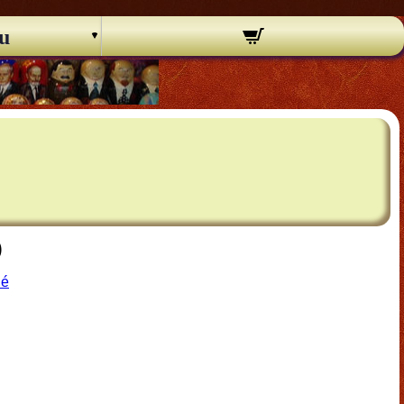
u
)
né