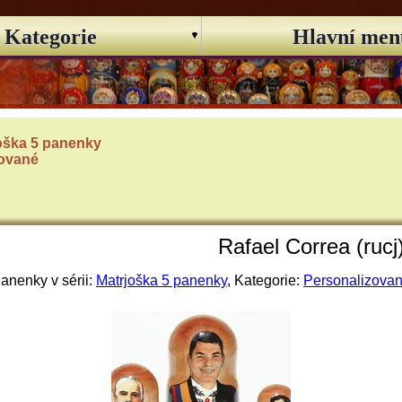
Kategorie
Hlavní men
oška 5 panenky
zované
Rafael Correa (rucj
anenky v sérii:
Matrjoška 5 panenky
, Kategorie:
Personalizova