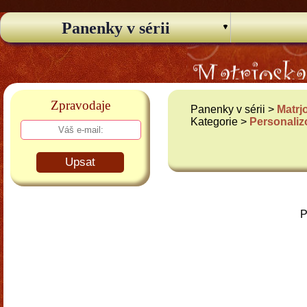
Panenky v sérii
Zpravodaje
Panenky v sérii >
Matrj
Kategorie >
Personali
Upsat
P