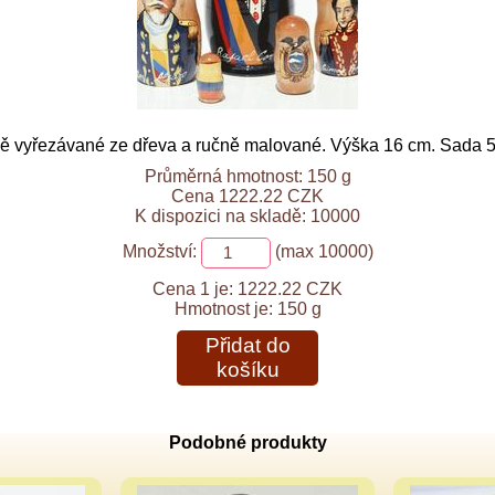
ě vyřezávané ze dřeva a ručně malované. Výška 16 cm. Sada 5
Průměrná hmotnost: 150 g
Cena 1222.22 CZK
K dispozici na skladě: 10000
Množství:
(max 10000)
Cena 1 je:
1222.22 CZK
Hmotnost je:
150 g
Přidat do
košíku
Podobné produkty