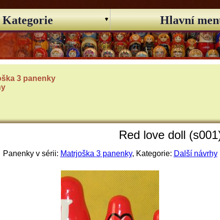
Kategorie
Hlavní men
oška 3 panenky
hy
Red love doll (s001
Panenky v sérii:
Matrjoška 3 panenky
, Kategorie:
Další návrhy