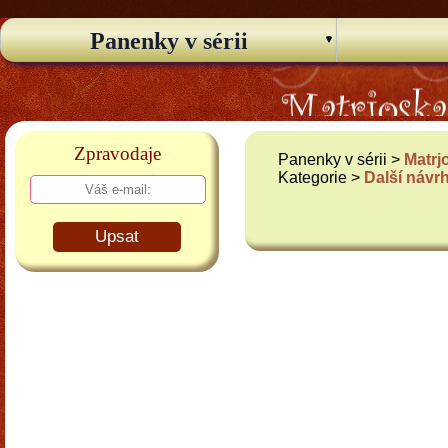
Panenky v sérii
Zpravodaje
Panenky v sérii >
Matrj
Kategorie >
Další návr
Upsat