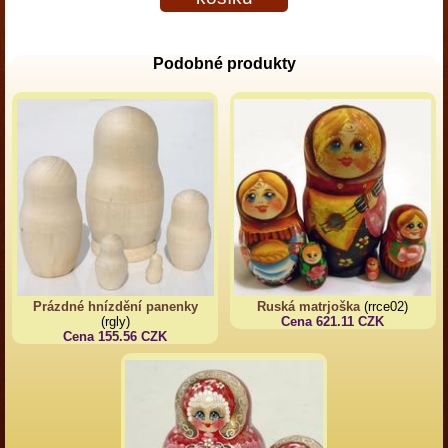
Podobné produkty
Prázdné hnízdění panenky
Ruská matrjoška
(rrce02)
(rgly)
Cena 621.11 CZK
Cena 155.56 CZK