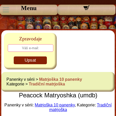
Menu
Zpravodaje
Upsat
Panenky v sérii >
Matrjoška 10 panenky
Kategorie >
Tradiční matrjoška
Peacock Matryoshka (umdb)
Panenky v sérii:
Matrjoška 10 panenky
, Kategorie:
Tradiční
matrjoška