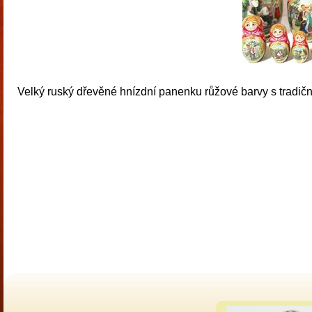
Velký ruský dřevěné hnízdní panenku růžové barvy s tradičn