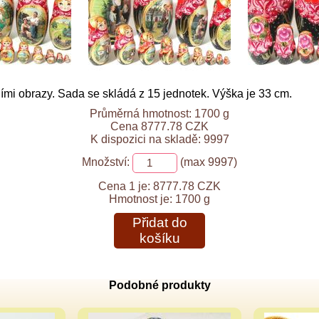
ími obrazy. Sada se skládá z 15 jednotek. Výška je 33 cm.
Průměrná hmotnost: 1700 g
Cena 8777.78 CZK
K dispozici na skladě: 9997
Množství:
(max 9997)
Cena 1 je:
8777.78 CZK
Hmotnost je:
1700 g
Přidat do
košíku
Podobné produkty