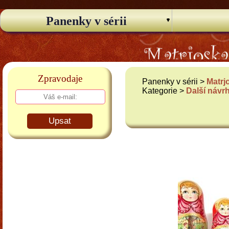
Panenky v sérii
Zpravodaje
Panenky v sérii >
Matrj
Kategorie >
Další návr
Upsat