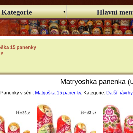
Kategorie
Hlavní men
oška 15 panenky
hy
Matryoshka panenka (u
Panenky v sérii:
Matrjoška 15 panenky
, Kategorie:
Další návrhy