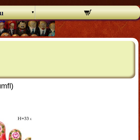
u
mfl)