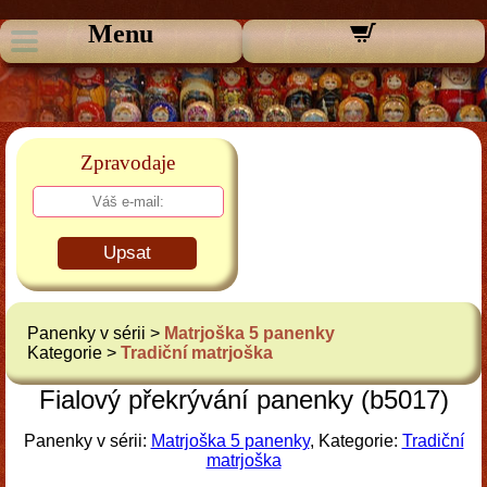
Menu
Zpravodaje
Upsat
Panenky v sérii >
Matrjoška 5 panenky
Kategorie >
Tradiční matrjoška
Fialový překrývání panenky (b5017)
Panenky v sérii:
Matrjoška 5 panenky
, Kategorie:
Tradiční
matrjoška