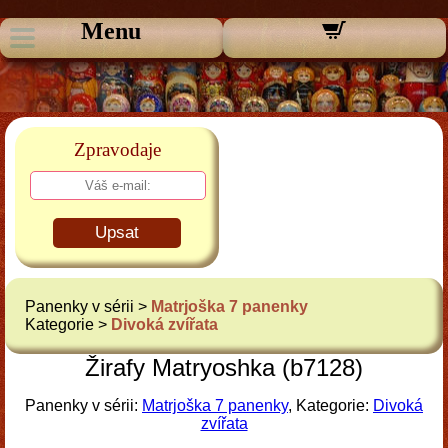
Menu
Zpravodaje
Upsat
Panenky v sérii >
Matrjoška 7 panenky
Kategorie >
Divoká zvířata
Žirafy Matryoshka (b7128)
Panenky v sérii:
Matrjoška 7 panenky
, Kategorie:
Divoká
zvířata