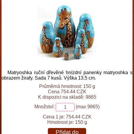
Matryoshka ruční dřevěné hnízdní panenky matryoshka s
obrazem žirafy. Sada 7 kusů. Výška 13.5 cm.
Průměrná hmotnost: 150 g
Cena 754.44 CZK
K dispozici na skladě: 9865
Množství:
(max 9865)
Cena 1 je:
754.44 CZK
Hmotnost je:
150 g
Přidat do