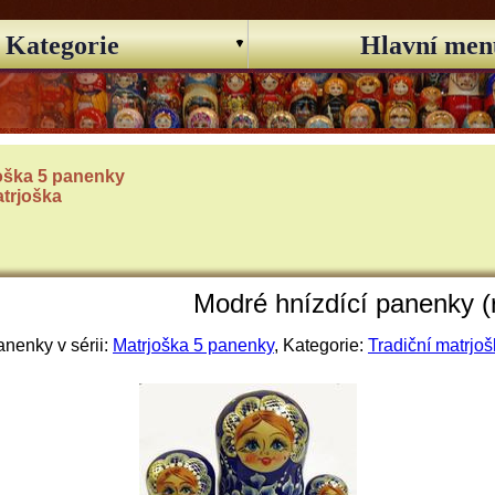
Kategorie
Hlavní men
oška 5 panenky
atrjoška
Modré hnízdící panenky (
nenky v sérii:
Matrjoška 5 panenky
, Kategorie:
Tradiční matrjo