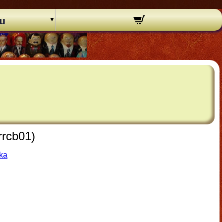
u
rrcb01)
ška