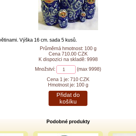
ětinami. Výška 16 cm. sada 5 kusů.
Průměrná hmotnost: 100 g
Cena 710.00 CZK
K dispozici na skladě: 9998
Množství:
(max 9998)
Cena 1 je:
710 CZK
Hmotnost je:
100 g
Přidat do
košíku
Podobné produkty