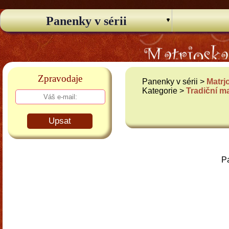
Panenky v sérii
Zpravodaje
Panenky v sérii >
Matrj
Kategorie >
Tradiční m
Upsat
Pa