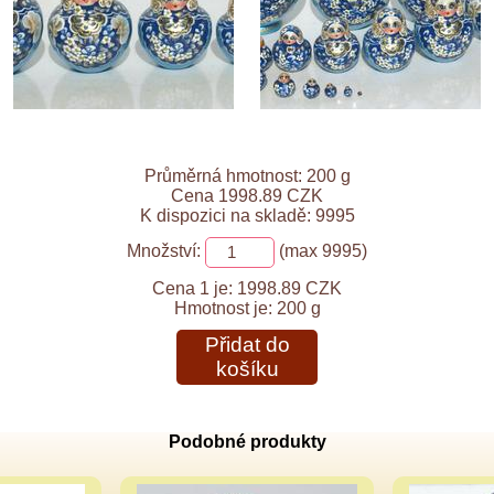
Průměrná hmotnost: 200 g
Cena 1998.89 CZK
K dispozici na skladě: 9995
Množství:
(max 9995)
Cena 1 je:
1998.89 CZK
Hmotnost je:
200 g
Přidat do
košíku
Podobné produkty