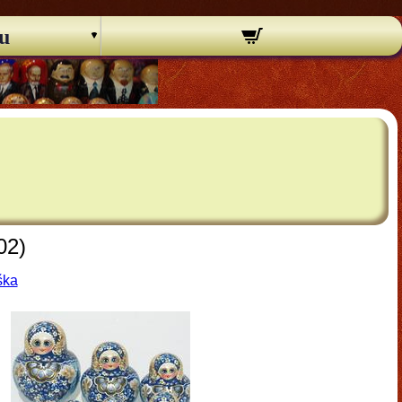
u
02)
ška