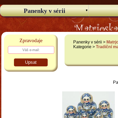
Panenky v sérii
Zpravodaje
Panenky v sérii >
Matrj
Kategorie >
Tradiční m
Upsat
Pa