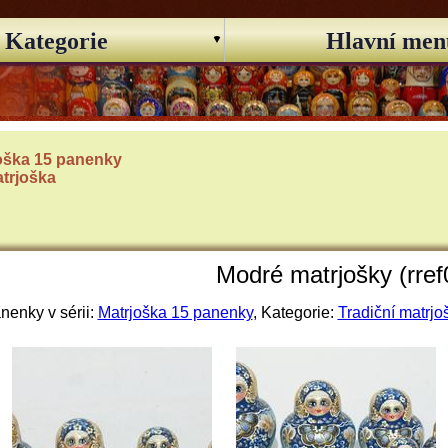
Kategorie
Hlavní men
oška 15 panenky
atrjoška
Modré matrjošky (rref
nenky v sérii:
Matrjoška 15 panenky
, Kategorie:
Tradiční matrjo