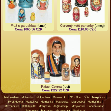
Muž s galushkas
(umel)
Červený květ panenky
(umeg)
Cena 1065.56 CZK
Cena 1110.00 CZK
Rafael Correa
(rucj)
Cena 1222.22 CZK
|
|
|
|
|
|
Matryoshka
Matrioska
Matriochka
Matroschka
マトリョーシカ
Матрешки
|
|
|
|
|
|
Rysk docka
Maatuska
Matrjosjka
Matrjosjka
Matroesjka
Matrioszka
|
|
|
|
|
|
Матрьошка
俄羅斯套娃
Matrjoska
მატრიოშკა
Ματριόσκα
Boneca russa
|
|
|
Matriosca
Matruska
Матрьошка
Matriosca