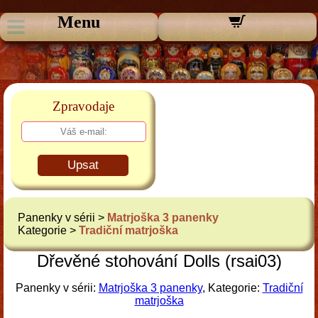
Menu
Zpravodaje
Upsat
Panenky v sérii >
Matrjoška 3 panenky
Kategorie >
Tradiční matrjoška
Dřevěné stohování Dolls (rsai03)
Panenky v sérii:
Matrjoška 3 panenky
, Kategorie:
Tradiční
matrjoška