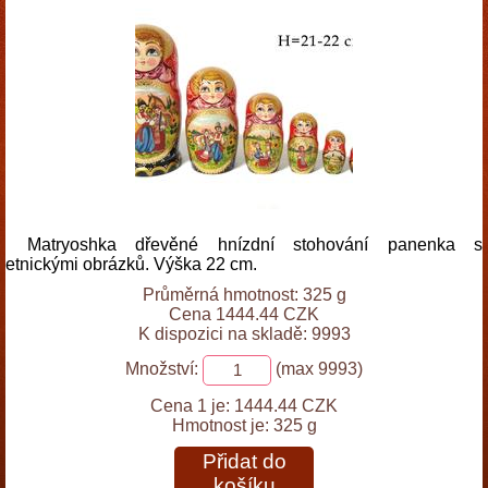
Matryoshka dřevěné hnízdní stohování panenka s
etnickými obrázků. Výška 22 cm.
Průměrná hmotnost: 325 g
Cena 1444.44 CZK
K dispozici na skladě: 9993
Množství:
(max 9993)
Cena 1 je:
1444.44 CZK
Hmotnost je:
325 g
Přidat do
košíku