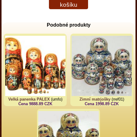
košíku
Podobné produkty
Velká panenka PALEX
(umfo)
Zimní matrjošky
(rref01)
Cena 9888.89 CZK
Cena 1998.89 CZK