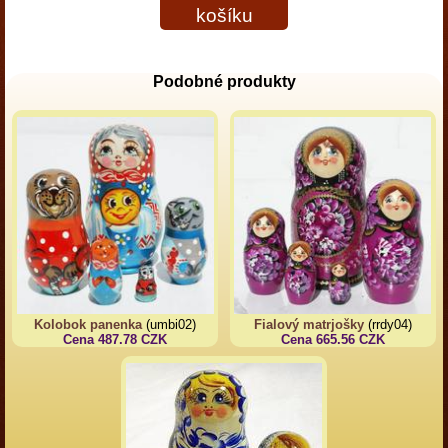
košíku
Podobné produkty
Kolobok panenka
(umbi02)
Fialový matrjošky
(rrdy04)
Cena 487.78 CZK
Cena 665.56 CZK