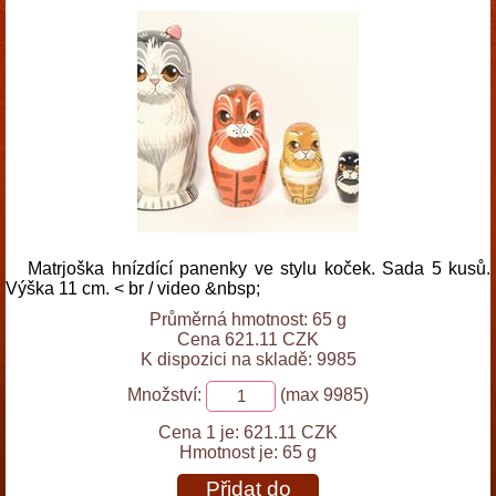
Matrjoška hnízdící panenky ve stylu koček. Sada 5 kusů.
Výška 11 cm. < br / video &nbsp;
Průměrná hmotnost: 65 g
Cena 621.11 CZK
K dispozici na skladě: 9985
Množství:
(max 9985)
Cena 1 je:
621.11 CZK
Hmotnost je:
65 g
Přidat do